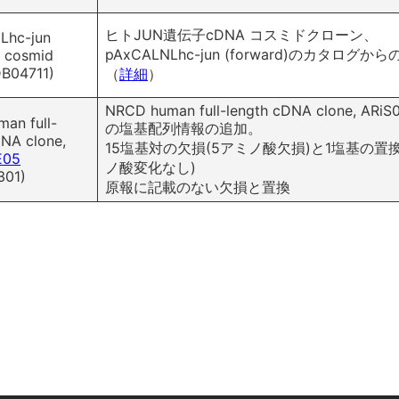
ヒトJUN遺伝子cDNA コスミドクローン、
Lhc-jun
pAxCALNLhc-jun (forward)のカタログか
) cosmid
DB04711)
（
詳細
）
NRCD human full-length cDNA clone, ARi
an full-
の塩基配列情報の追加。
DNA clone,
15塩基対の欠損(5アミノ酸欠損)と1塩基の置
E05
ノ酸変化なし)
301)
原報に記載のない欠損と置換