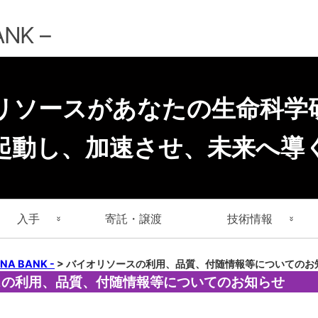
コ
ン
NK –
テ
ン
ツ
へ
ス
キ
Aリソースがあなたの生命科学
ッ
プ
起動し、加速させ、未来へ導
入手
寄託・譲渡
技術情報
提供申込みについて
キーワードで探す
リソースの取り扱い
A BANK -
>
バイオリソースの利用、品質、付随情報等についてのお
スの利用、品質、付随情報等についてのお知らせ
提供申込みに必要な書式
寄託者で探す
Technical notes