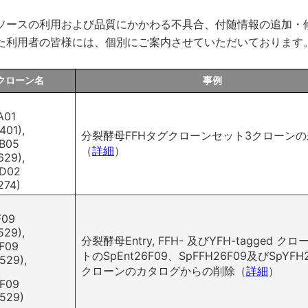
提供手数料と請求
利用方法で探す
ソースの利用および品質にかかわる不具合、付随情報の追加・
た利用者の皆様には、個別にご案内させていただいております
クローン名
事例
A01
01),
分裂酵母FFHタグクローンセット3クローン
B05
微生物株由来ゲノムDNA
（
詳細
）
29),
D02
マウス系統由来ゲノムDNA
274)
F09
29),
分裂酵母Entry, FFH- 及びYFH-tagged ク
F09
トのSpEnt26F09、SpFFH26F09及びSpYFH
529),
クローンのカタログからの削除（
詳細
）
F09
529)