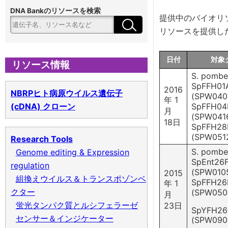
タンパク質産生・遺伝子発現用
ー
DNA Bankのリソースを検索
提供中のバイオリ
シ
ベクター
リソースを提供し
ョ
組換えウイルス
ン
日付
対象
リソース情報
S. pombe
バイオマスコレクション
SpFFH01
2016
NBRPヒト病原ウイルス遺伝子
(SPW0404
年 1
(cDNA) クローン
SpFFH04
BRCゲノムDNA
月
(SPW0416
18日
SpFFH28
コラーゲン cDNA プラスミド
(SPW051
Research Tools
S. pombe
Genome editing & Expression
SpEnt26
regulation
(SPW0105
2015
組換えウイルス＆トランスポゾンベ
SpFFH26
年 1
クター
(SPW050
月
蛍光タンパク質とルシフェラーゼ
23日
SpYFH26
センサー＆インジケーター
(SPW090