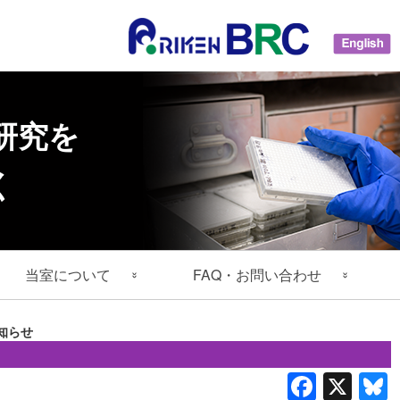
研究を
く
当室について
FAQ・お問い合わせ
事業の概要
大腸菌
FAQ
知らせ
メンバーリスト
プラスミド
ヘルプセンター
Faceb
X