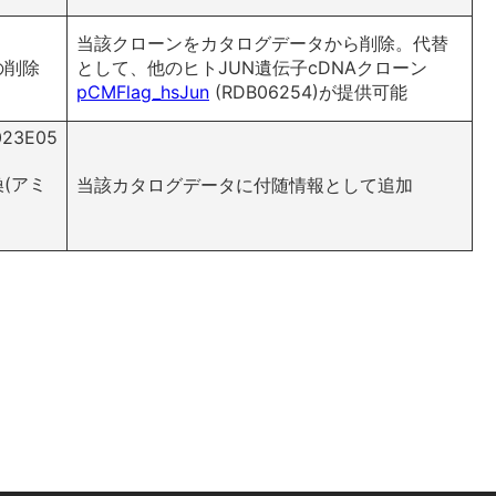
当該クローンをカタログデータから削除。代替
らの削除
として、他のヒトJUN遺伝子cDNAクローン
pCMFlag_hsJun
(RDB06254)が提供可能
S023E05
換(アミ
当該カタログデータに付随情報として追加