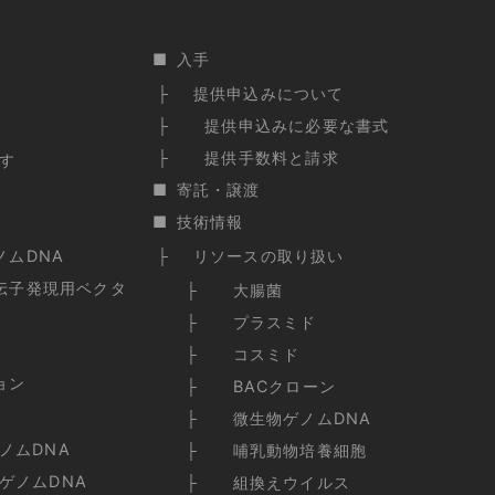
入手
提供申込みについて
提供申込みに必要な書式
提供手数料と請求
す
寄託・譲渡
技術情報
ノムDNA
リソースの取り扱い
伝子発現用ベクタ
大腸菌
プラスミド
コスミド
ョン
BACクローン
微生物ゲノムDNA
ノムDNA
哺乳動物培養細胞
ゲノムDNA
組換えウイルス