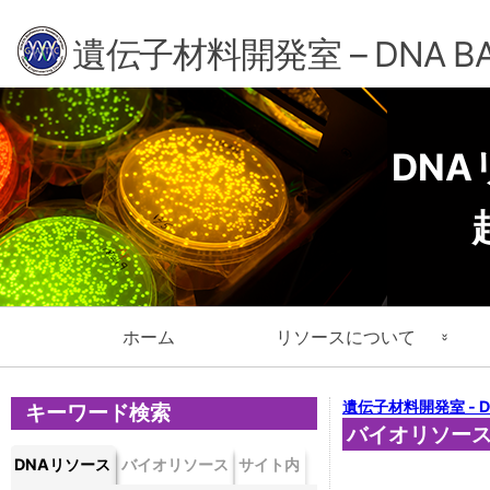
遺伝子材料開発室 – DNA BA
DN
メ
ホーム
リソースについて
イ
ン
クローン検索
遺伝子材料開発室 - DN
キーワード検索
ナ
バイオリソー
ビ
クローンセット＆ゲノムDNA
DNAリソース
バイオリソース
サイト内
ゲ