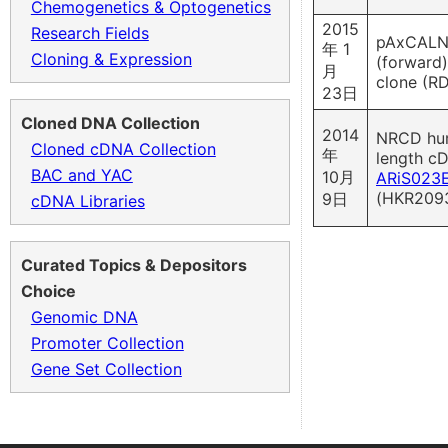
Chemogenetics & Optogenetics
2015
Research Fields
pAxCALN
年 1
Cloning & Expression
(forward
月
clone (R
23日
Cloned DNA Collection
2014
NRCD hum
Cloned cDNA Collection
年
length c
BAC and YAC
10月
ARiS023
(HKR209
9日
cDNA Libraries
Curated Topics & Depositors
Choice
Genomic DNA
Promoter Collection
Gene Set Collection