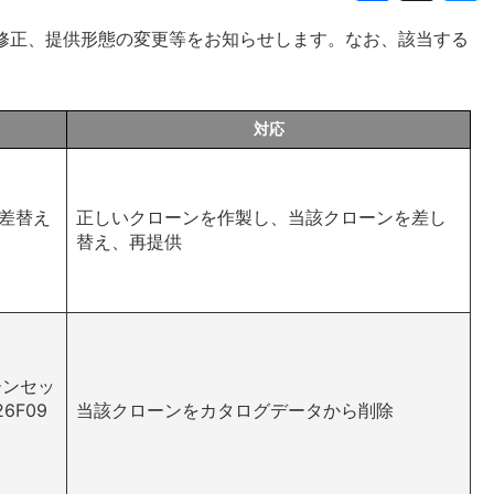
これまでのお知らせ
コスミド
リソース提供機関へのリンク
Dnacondaのおすすめ
修正、提供形態の変更等をお知らせします。なお、該当する
。
遺伝子材料の品質管理
BACクローン
お問い合わせ先
BRC RESOURCE NEWS
対応
関係法令
微生物ゲノムDNA
プレス発表 – 遺伝子材料の
託・利用 –
個人情報保護について
哺乳動物培養細胞
の差替え
正しいクローンを作製し、当該クローンを差し
メールニュース
替え、再提供
組換えウイルス
利用者による成果
ローンセッ
26F09
当該クローンをカタログデータから削除