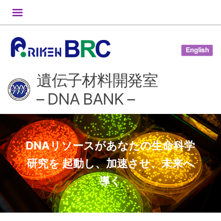
コ
ン
テ
ン
ツ
遺伝子材料開発室
へ
ス
– DNA BANK –
キ
ッ
プ
DNAリソースがあなたの生命科学
研究を 起動し、加速させ、未来へ
導く