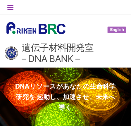
コ
ン
テ
ン
ツ
遺伝子材料開発室
へ
ス
– DNA BANK –
キ
ッ
プ
DNAリソースがあなたの生命科学
研究を 起動し、加速させ、未来へ
導く