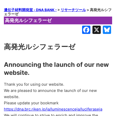
遺伝子材料開発室 - DNA BANK -
>
リサーチツール
>
高発光ルシフ
ェラーゼ
高発光ルシフェラーゼ
Faceb
X
B
高発光ルシフェラーゼ
Announcing the launch of our new
website.
Thank you for using our website.
We are pleased to announce the launch of our new
website.
Please update your bookmark
https://dna.brc.riken.jp/ja/luminescenceja/luciferaseja
We will continue to strive to enrich and improve the